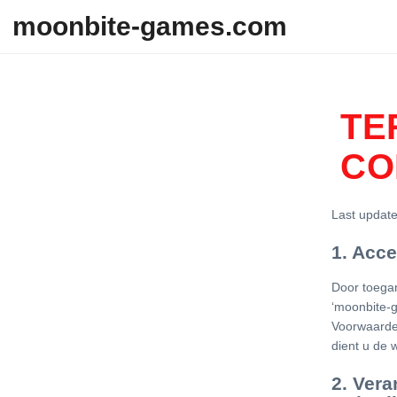
Skip to content
moonbite-games.com
TE
CO
Last updat
1. Acc
Door toegan
‘moonbite-
Voorwaarden
dient u de 
2. Ver