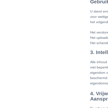
Gebrui
U stemt er
voor wettig
het volgend
Het verstor
Het uploade
Het schend
3. Inte
Alle inhoud
niet beperkt
eigendom va
beschermd d
eigendomsr
4. Vrij
Aanspr