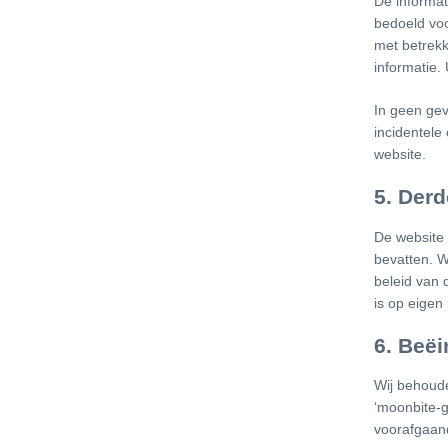
De informat
bedoeld voo
met betrekk
informatie. 
In geen geva
incidentele
website.
5. Derd
De website 
bevatten. Wi
beleid van 
is op eigen 
6. Beë
Wij behoude
‘moonbite-g
voorafgaan