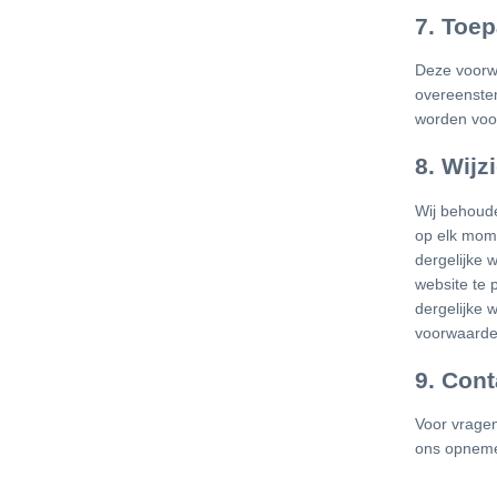
7. Toep
Deze voorw
overeenste
worden voo
8. Wijz
Wij behoud
op elk mome
dergelijke 
website te 
dergelijke 
voorwaarde
9. Cont
Voor vrage
ons opneme